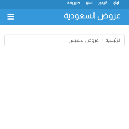
لولو
كارفور
نستو
هايبر بندة
عروض السعودية
oggle
gation
الرئيسية
عروض الملابس