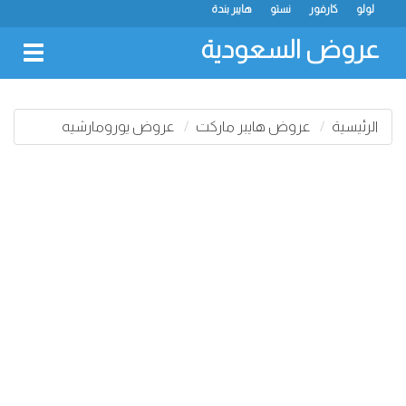
لولو
كارفور
نستو
هايبر بندة
عروض السعودية
oggle
gation
الرئيسية
عروض هايبر ماركت
عروض يورومارشيه