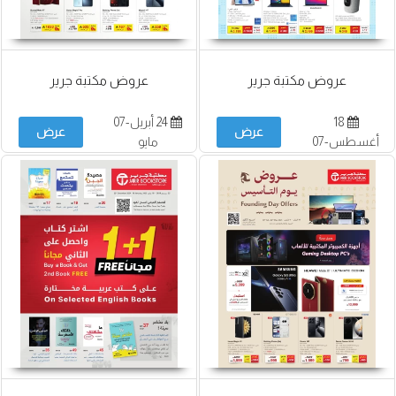
عروض مكتبة جرير
عروض مكتبة جرير
18
24 أبريل-07
عرض
عرض
أغسطس-07
مايو
سبتمبر