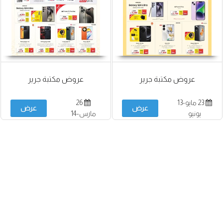
عروض مكتبة جرير
عروض مكتبة جرير
23 مايو-13
26
عرض
عرض
يونيو
مارس-14
أبريل