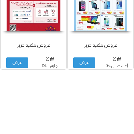
عروض مكتبة جرير
عروض مكتبة جرير
23
23
عرض
عرض
أغسطس-05
مارس-04
سبتمبر
أبريل