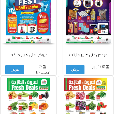
عروض منى هايبر ماركت
عروض منى هايبر ماركت
15-01 يناير
27
عرض
عرض
نوفمبر-17
ديسمبر