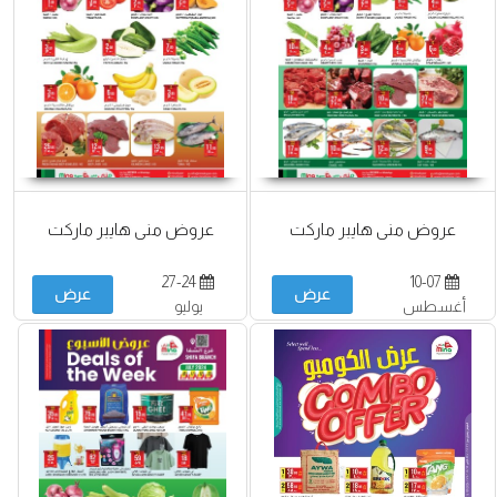
عروض منى هايبر ماركت
عروض منى هايبر ماركت
27-24
10-07
عرض
عرض
أغسطس
يوليو