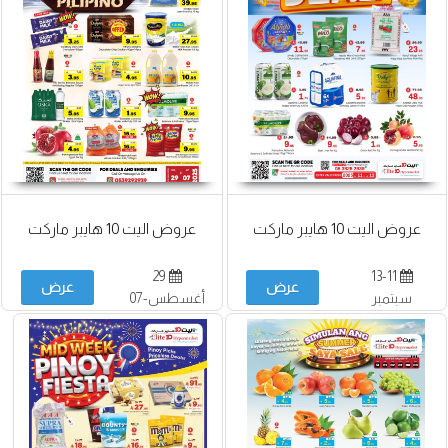
عروض اليت 10 هايبر ماركت
عروض اليت 10 هايبر ماركت
29
13-11
عرض
عرض
سبتمبر
أغسطس-07
سبتمبر