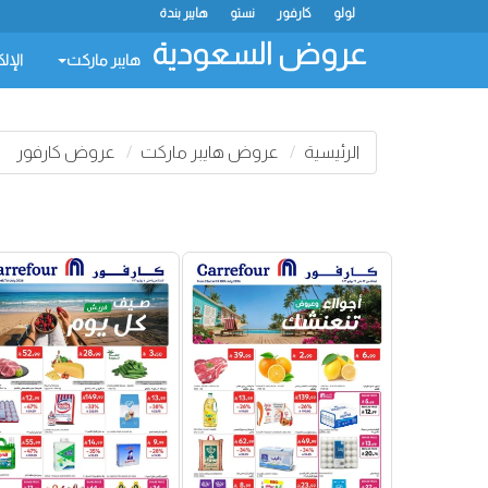
لولو
كارفور
نستو
هايبر بندة
عروض السعودية
هايبر ماركت
الإل
الرئيسية
عروض هايبر ماركت
عروض كارفور