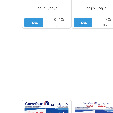
عروض كارفور
عروض كارفور
20-14
28
عرض
عرض
يناير-03
يناير
فبراير