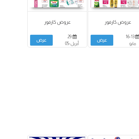
عروض كارفور
عروض كارفور
29
16-13
عرض
عرض
مايو
أبريل-05
مايو