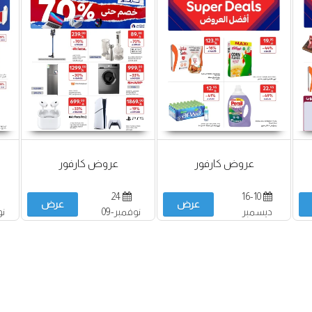
عروض كارفور
عروض كارفور
24
16-10
عرض
عرض
ديسمبر
نوفمبر-09
ديسمبر
د