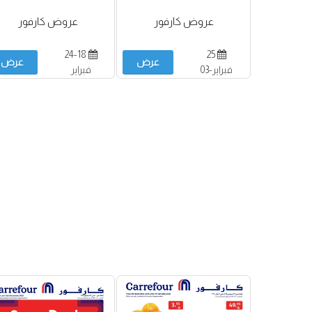
عروض كارفور
عروض كارفور
24-18
25
عرض
عرض
فبراير-03
فبراير
مارس