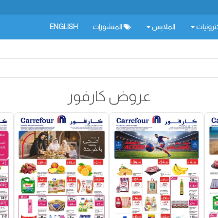
كترونيات
الملابس
المنشورات
ENGLISH
عروض كارفور