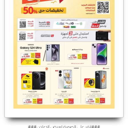
###انقر على الصورة لعرض الإعلان###