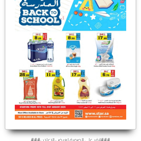
###انقر على الصورة لعرض الإعلان###