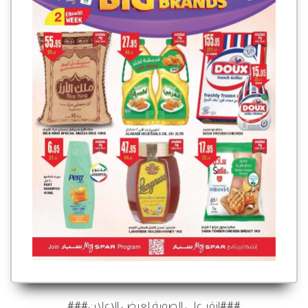
###انقر على الصورة لعرض الإعلان###