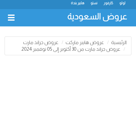
لولو
كارفور
نستو
هايبر بندة
عروض السعودية
oggle
gation
الرئيسية
عروض هايبر ماركت
عروض جراند مارت
عروض جراند مارت من 30 أكتوبر إلى 05 نوفمبر 2024