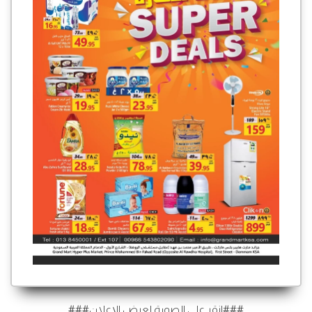
###انقر على الصورة لعرض الإعلان###