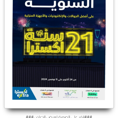
###انقر على الصورة لعرض الإعلان###