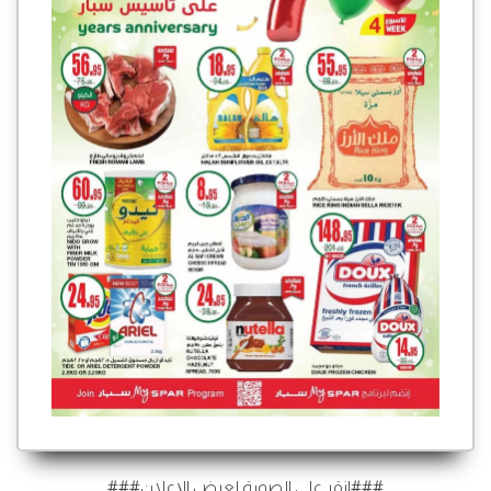
###انقر على الصورة لعرض الإعلان###