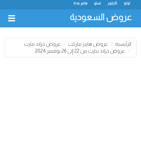
لولو
كارفور
نستو
هايبر بندة
عروض السعودية
oggle
gation
الرئيسية
عروض هايبر ماركت
عروض جراند مارت
عروض جراند مارت من 22 إلى 26 نوفمبر 2024