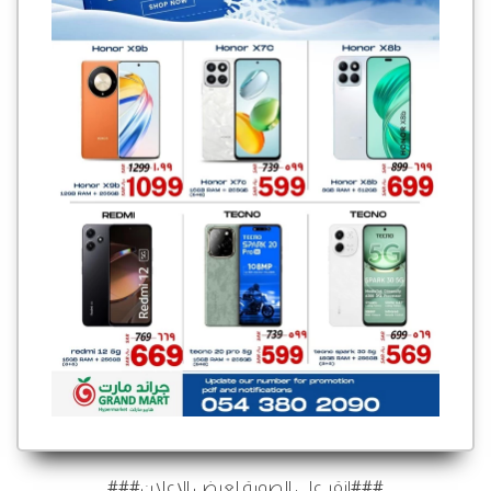
###انقر على الصورة لعرض الإعلان###