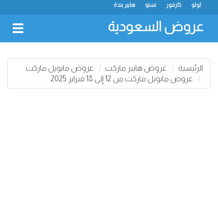
لولو
كارفور
نستو
هايبر بندة
عروض السعودية
oggle
gation
الرئيسية
عروض هايبر ماركت
عروض مانويل ماركت
عروض مانويل ماركت من 12 إلى 18 فبراير 2025