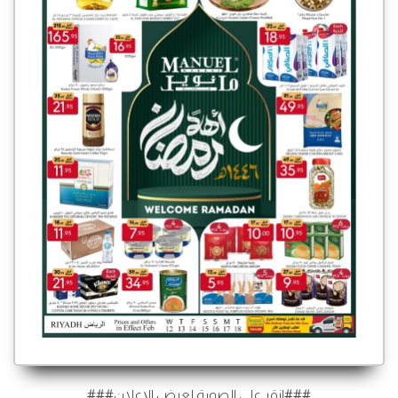
###انقر على الصورة لعرض الإعلان###