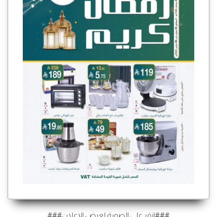
###انقر على الصورة لعرض الإعلان###