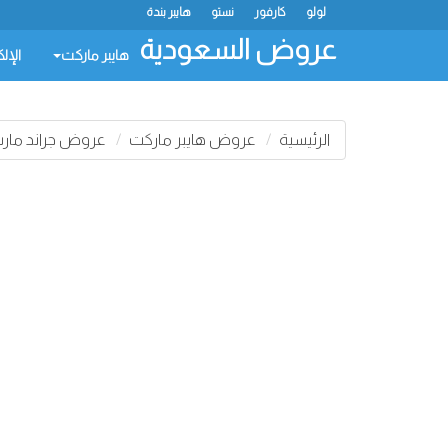
لولو
كارفور
نستو
هايبر بندة
عروض السعودية
هايبر ماركت
الإل
الرئيسية
عروض هايبر ماركت
عروض جراند مار