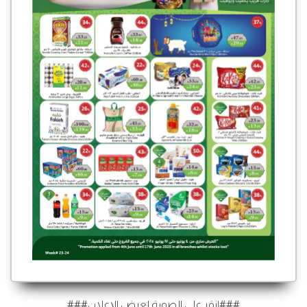
###انقر على الصورة لعرض الإعلان###