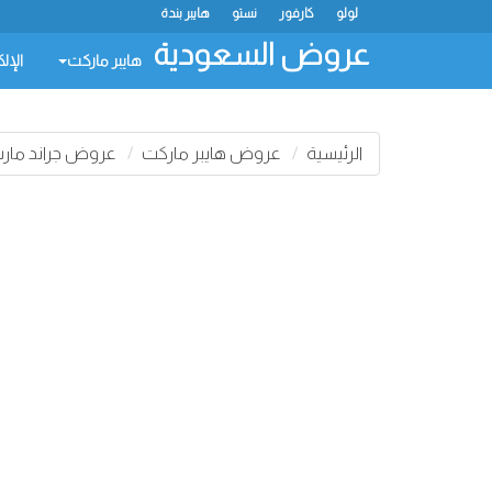
لولو
كارفور
نستو
هايبر بندة
عروض السعودية
هايبر ماركت
الإل
الرئيسية
عروض هايبر ماركت
عروض جراند مار