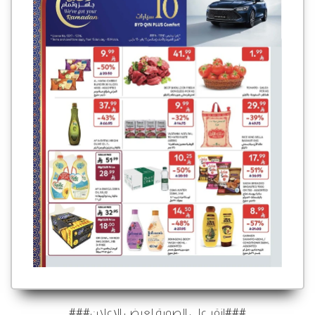
###انقر على الصورة لعرض الإعلان###