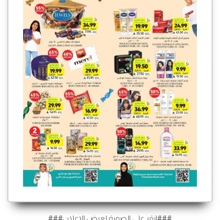
###انقر على الصورة لعرض الإعلان###