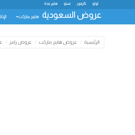
لولو
كارفور
نستو
هايبر بندة
عروض السعودية
هايبر ماركت
الإل
الرئيسية
عروض هايبر ماركت
عروض رامز
عرو