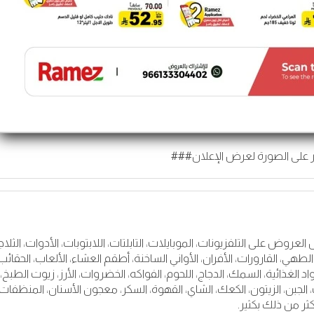
 على الصورة لعرض الإعلان###
2026 في السعودية. أفضل العروض على التلفزيونات، الموبايلات، التابلتات، اللابتوبات، الأدوات، الثل
لطهي، القارورات، الأفران، الأواني الساخنة، أطقم العشاء، الألعاب، الحقائب
 الغذائية، السمك، الدجاج، اللحوم، الفواكه، الخضروات، الأرز، زيوت الطبخ،
، الجبن، الزيتون، الكعك، الشاي، القهوة، السكر، معجون الأسنان، المنظفات
ر من ذلك بكثير.