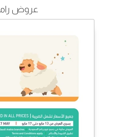
عروض رامز من 13 إلى 8