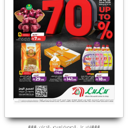
###انقر على الصورة لعرض الإعلان###