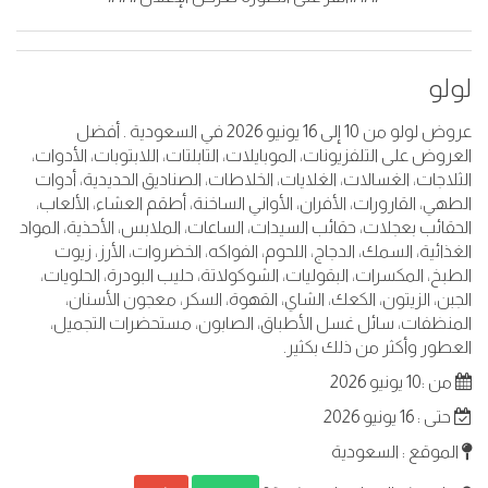
لولو
عروض لولو من 10 إلى 16 يونيو 2026 في السعودية . أفضل
العروض على التلفزيونات، الموبايلات، التابلتات، اللابتوبات، الأدوات،
الثلاجات، الغسالات، الغلايات، الخلاطات، الصناديق الحديدية، أدوات
الطهي، القارورات، الأفران، الأواني الساخنة، أطقم العشاء، الألعاب،
الحقائب بعجلات، حقائب السيدات، الساعات، الملابس، الأحذية، المواد
الغذائية، السمك، الدجاج، اللحوم، الفواكه، الخضروات، الأرز، زيوت
الطبخ، المكسرات، البقوليات، الشوكولاتة، حليب البودرة، الحلويات،
الجبن، الزيتون، الكعك، الشاي، القهوة، السكر، معجون الأسنان،
المنظفات، سائل غسل الأطباق، الصابون، مستحضرات التجميل،
العطور وأكثر من ذلك بكثير.
من :10 يونيو 2026
حتى : 16 يونيو 2026
الموقع : السعودية